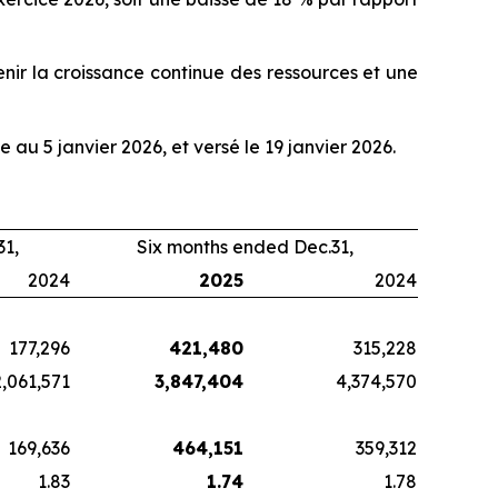
enir la croissance continue des ressources et une
u 5 janvier 2026, et versé le 19 janvier 2026.
1,
Six months ended Dec.31,
2024
2025
2024
177,296
421,480
315,228
2,061,571
3,847,404
4,374,570
169,636
464,151
359,312
1.83
1.74
1.78