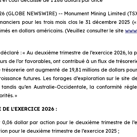
rs et coût décaissé de 1 288 dollars par once
26 (GLOBE NEWSWIRE) -- Monument Mining Limited (TSX-V
 financiers pour les trois mois clos le 31 décembre 2025 (
imés en dollars américains. (Veuillez consulter le site
www.
déclaré : « Au deuxième trimestre de l’exercice 2026, la pr
rs de l’or favorables, ont contribué à un flux de trésoreri
e trésorerie ont augmenté de 19,81 millions de dollars pour
 croissance futures. Les forages d’exploration sur le site 
, tandis qu’en Australie-Occidentale, la conformité régle
rités. »
DE L’EXERCICE 2026 :
it 0,06 dollar par action pour le deuxième trimestre de l
ction pour le deuxième trimestre de l’exercice 2025 ;