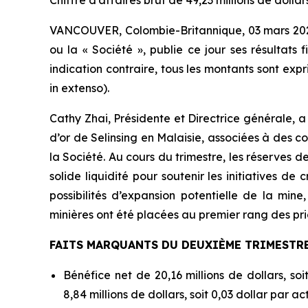
Chiffre d’affaires brut de 49,23 millions de dolla
VANCOUVER, Colombie-Britannique, 03 mars 20
ou la « Société », publie ce jour ses résultats
indication contraire, tous les montants sont expr
in extenso).
Cathy Zhai, Présidente et Directrice générale, a 
d’or de Selinsing en Malaisie, associées à des cou
la Société. Au cours du trimestre, les réserves d
solide liquidité pour soutenir les initiatives de
possibilités d’expansion potentielle de la mine
minières ont été placées au premier rang des prio
FAITS MARQUANTS DU DEUXIÈME TRIMESTRE 
Bénéfice net de 20,16 millions de dollars, so
8,84 millions de dollars, soit 0,03 dollar par a