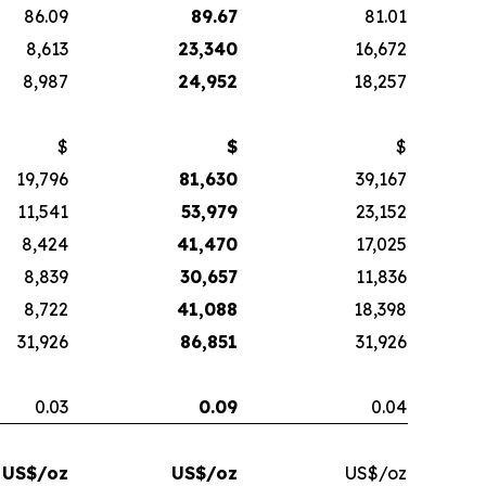
86.09
89.67
81.01
8,613
23,340
16,672
8,987
24,952
18,257
$
$
$
19,796
81,630
39,167
11,541
53,979
23,152
8,424
41,470
17,025
8,839
30,657
11,836
8,722
41,088
18,398
31,926
86,851
31,926
0.03
0.09
0.04
US$/oz
US$/oz
US$/oz