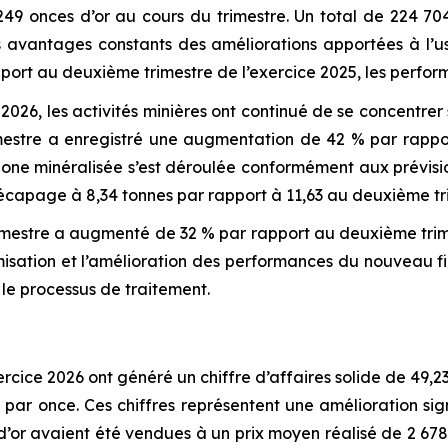
 249 onces d’or au cours du trimestre. Un total de 224 70
 avantages constants des améliorations apportées à l’usi
port au deuxième trimestre de l’exercice 2025, les perform
026, les activités minières ont continué de se concentrer 
imestre a enregistré une augmentation de 42 % par rappo
 zone minéralisée s’est déroulée conformément aux prévisi
décapage à 8,34 tonnes par rapport à 11,63 au deuxième tri
rimestre a augmenté de 32 % par rapport au deuxième trime
ptimisation et l’amélioration des performances du nouveau f
e processus de traitement.
rcice 2026 ont généré un chiffre d’affaires solide de 49,2
s par once. Ces chiffres représentent une amélioration si
’or avaient été vendues à un prix moyen réalisé de 2 678 d