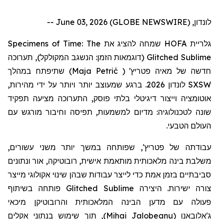
לונדון, June 03, 2026 (GLOBE NEWSWIRE) --
Specimens of Time: The
שמחה להציג את
HOFA
גלריית
תערוכה
(דוגמאות הזמן: הנשגב המקולקל),
Glitched Sublime
שתיפתח במהלך
)
Maja Petrić
(
'
פטריץ
חדשה של מאיה
לונדון 2026. ברגע שמעוצב יותר ויותר על ידי מהירות,
SXSW
אוטומציה וייצור דיגיטלי בלתי פוסק, התערוכה מציעה תפקיד
שונה לטכנולוגיה: מדיום למשמעות, תפיסה וחיבור מורגש עם
העולם הטבעי.
עבודתה
של
פטריץ
', שפותחה במשך יותר משני עשורים,
משלבת בינה מלאכותית מותאמת אישית, רובוטיקה, אור ונתונים
סביבתיים בזמן אמת כדי לייצר עבודות שבהן שינוי אקולוגי מייצר
פותחה בשיתוף
Glitched Sublime
צורה ישירות. היצירה
פעולה עם מדען הבינה המלאכותית
והרובוטיקן
מיכאי
, תוך שימוש בנתוני אקלים
)
Mihai Jalobeanu
(
ג'אלובאנו