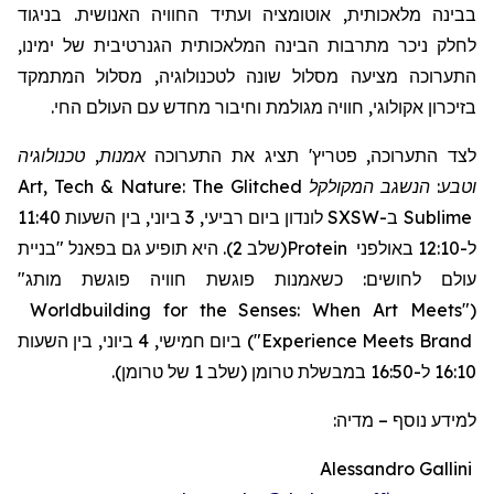
בבינה מלאכותית, אוטומציה ועתיד החוויה האנושית. בניגוד
לחלק ניכר מתרבות הבינה המלאכותית הגנרטיבית של ימינו,
התערוכה מציעה מסלול שונה לטכנולוגיה, מסלול המתמקד
בזיכרון אקולוגי, חוויה מגולמת וחיבור מחדש עם העולם החי.
אמנות, טכנולוגיה
תציג את התערוכה
'
פטריץ
לצד התערוכה,
Art, Tech & Nature: The Glitched
המקולקל
וטבע: הנשגב
לונדון ביום רביעי, 3 ביוני, בין השעות 11:40
SXSW
ב-
Sublime
"בניית
(שלב 2). היא תופיע גם בפאנל
Protein
ל-12:10 באולפני
עולם לחושים: כשאמנות פוגשת חוויה פוגשת מותג"
Worldbuilding for the Senses: When Art Meets
"
(
ביום חמישי, 4 ביוני, בין השעות
)
"
Experience Meets Brand
16:10 ל-16:50 במבשלת טרומן (שלב 1 של טרומן).
מדיה:
–
למידע נוסף
Alessandro Gallini