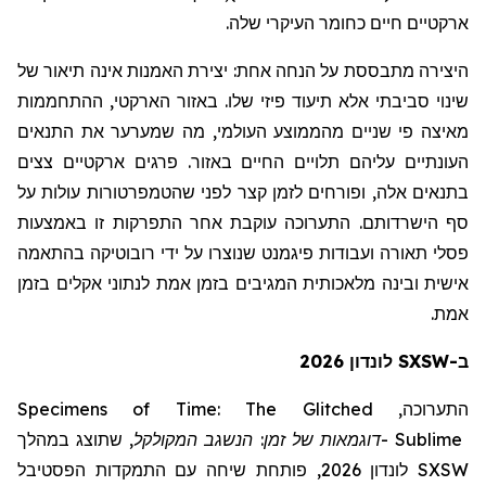
ארקטיים חיים כחומר העיקרי שלה.
היצירה מתבססת על הנחה אחת:
יצירת האמנות אינה תיאור של
שינוי סביבתי אלא תיעוד פיזי שלו. באזור הארקטי, ההתחממות
מאיצה פי שניים מהממוצע העולמי, מה שמערער את התנאים
העונתיים עליהם תלויים החיים באזור. פרגים ארקטיים צצים
בתנאים אלה, ופורחים לזמן קצר לפני שהטמפרטורות עולות על
סף הישרדותם. התערוכה עוקבת אחר התפרקות זו באמצעות
פסלי תאורה ועבודות פיגמנט שנוצרו על ידי רובוטיקה בהתאמה
אישית ובינה מלאכותית המגיבים בזמן אמת לנתוני אקלים בזמן
אמת.
ב-SXSW לונדון 2026
Specimens of Time: The Glitched
התערוכה,
שתוצג במהלך
,
המקולקל
דוגמאות של זמן: הנשגב
-
Sublime
לונדון 2026, פותחת שיחה עם התמקדות הפסטיבל
SXSW