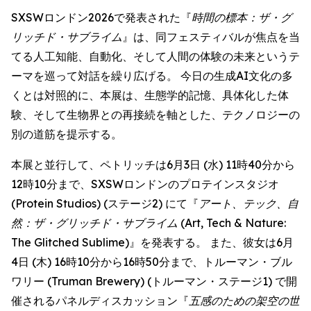
SXSWロンドン2026で発表された『
時間の標本：ザ・グ
リッチド・サブライム
』は、同フェスティバルが焦点を当
てる人工知能、自動化、そして人間の体験の未来というテ
ーマを巡って対話を繰り広げる。 今日の生成AI文化の多
くとは対照的に、本展は、生態学的記憶、具体化した体
験、そして生物界との再接続を軸とした、テクノロジーの
別の道筋を提示する。
本展と並行して、ペトリッチは6月3日 (水) 11時40分から
12時10分まで、SXSWロンドンのプロテインスタジオ
(Protein Studios) (ステージ2) にて『
アート、テック、自
然：ザ・グリッチド・サブライム
(Art, Tech & Nature:
The Glitched Sublime)』を発表する。 また、彼女は6月
4日 (木) 16時10分から16時50分まで、トルーマン・ブル
ワリー (Truman Brewery) (トルーマン・ステージ1) で開
催されるパネルディスカッション『
五感のための架空の世