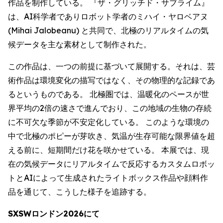
作品を制作している。 『ザ・グリッチド・サブライム』
は、AI科学者でありロボット学者のミハイ・ヤロベアヌ
(Mihai Jalobeanu) と共同で、北極のリアルタイムの気
候データを主な素材として制作された。
この作品は、一つの前提に基づいて展開する。それは、芸
術作品は環境変化の描写ではなく、その物理的な記録であ
るというものである。 北極圏では、温暖化のペースが世
界平均の2倍の速さで進んでおり、この地域の生物の存続
に不可欠な季節が不安定化している。 このような環境の
中で北極のポピーが芽吹き、気温が生存可能な限界値を超
える前に、短期間だけ花を咲かせている。 本展では、現
在の気候データにリアルタイムで反応するカスタムロボッ
トとAIによって生成されたライトボックス作品や顔料作
品を通じて、こうした様子を追跡する。
SXSWロンドン2026にて