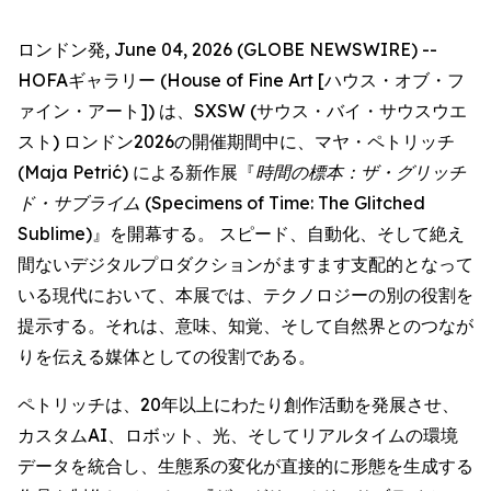
ロンドン発, June 04, 2026 (GLOBE NEWSWIRE) --
HOFAギャラリー (House of Fine Art [ハウス・オブ・フ
ァイン・アート]) は、SXSW (サウス・バイ・サウスウエ
スト) ロンドン2026の開催期間中に、マヤ・ペトリッチ
(Maja Petrić) による新作展『
時間の標本：ザ・グリッチ
ド・サブライム
(Specimens of Time: The Glitched
Sublime)』を開幕する。 スピード、自動化、そして絶え
間ないデジタルプロダクションがますます支配的となって
いる現代において、本展では、テクノロジーの別の役割を
提示する。それは、意味、知覚、そして自然界とのつなが
りを伝える媒体としての役割である。
ペトリッチは、20年以上にわたり創作活動を発展させ、
カスタムAI、ロボット、光、そしてリアルタイムの環境
データを統合し、生態系の変化が直接的に形態を生成する