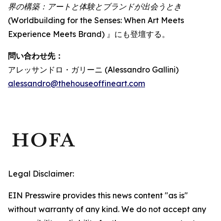
界の構築：アートと体験とブランドが出会うとき
(Worldbuilding for the Senses: When Art Meets
Experience Meets Brand) 』にも登壇する。
問い合わせ先：
アレッサンドロ・ガリーニ (Alessandro Gallini)
alessandro@thehouseoffineart.com
Legal Disclaimer:
EIN Presswire provides this news content "as is"
without warranty of any kind. We do not accept any