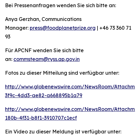
Bei Pressenanfragen wenden Sie sich bitte an:
Anya Gerzhan, Communications
Manager:
press@foodplanetprize.org
| +46 73 360 71
93
Für APCNF wenden Sie sich bitte
an:
commsteam@ryss.ap.gov.in
Fotos zu dieser Mitteilung sind verfügbar unter:
http://www.globenewswire.com/NewsRoom/Attachme
3f9c-4dd3-ae82-a668895b1a79
http://www.globenewswire.com/NewsRoom/Attachme
180b-4f31-b8f1-3910707c1ecf
Ein Video zu dieser Meldung ist verfügbar unter: