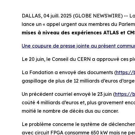
DALLAS, 04 juill. 2025 (GLOBE NEWSWIRE) -- La 
lance un «
appel urgent aux membres du Parleme
mises à niveau des expériences ATLAS et C
Une coupure de presse jointe au présent communiq
Le 20 juin, le Conseil du CERN a approuvé ces pl
La Fondation a envoyé des documents (
https:/
gaspillage de plus de 12 milliards d’euros d’arg
Un précédent courriel envoyé le 23 juin (
https://
coûté 4 milliards d’euros et, plus gravement en
moitié le nombre de décès dus au cancer.
Le problème concerne le système de déclenchemen
avec circuit FPGA consomme 650 kW mais ne peut