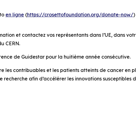
tto
en ligne
(
https://crosettofoundation.org/donate-now/
)
mation et contactez vos représentants dans l’UE, dans votr
 du CERN.
rence de Guidestar pour la huitième année consécutive.
e les contribuables et les patients atteints de cancer en pla
de recherche afin d’accélérer les innovations susceptibles d
g