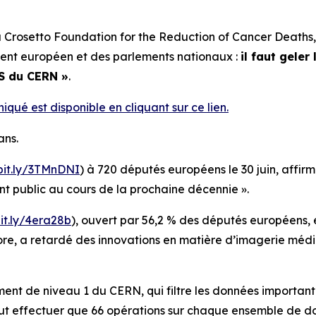
Crosetto Foundation for the Reduction of Cancer Deaths, 
nt européen et des parlements nationaux :
il faut gele
MS du CERN
»
.
ué est disponible en cliquant sur ce lien.
ans.
/bit.ly/3TMnDNI
) à 720 députés européens le 30 juin, affir
ent public au cours de la prochaine décennie
».
bit.ly/4era28b
), ouvert par 56,2 % des députés européens,
core, a retardé des innovations en matière d’imagerie méd
t de niveau 1 du CERN, qui filtre les données importante
 effectuer que 66 opérations sur chaque ensemble de do