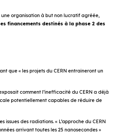
une organisation à but non lucratif agréée,
r les financements destinés à la phase 2 des
mant que «
les projets du CERN entraîneront un
 exposait comment l’inefficacité du CERN a déjà
icale potentiellement capables de réduire de
s issues des radiations. «
L’approche du CERN
nnées arrivant toutes les 25 nanosecondes »