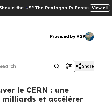
 the US?
The Pentagon Is Posting Cryptic Biblica
View all
Provided by AGP
Share
uver le CERN : une
 milliards et accélérer