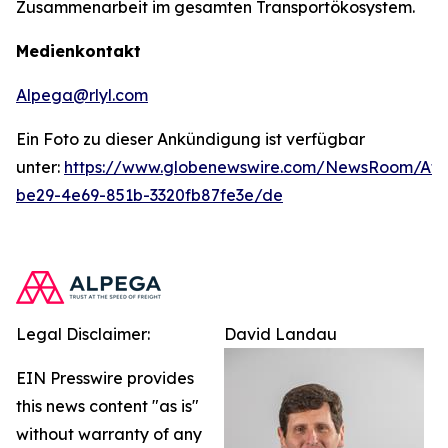
Zusammenarbeit im gesamten Transportökosystem.
Medienkontakt
Alpega@rlyl.com
Ein Foto zu dieser Ankündigung ist verfügbar
unter:
https://www.globenewswire.com/NewsRoom/At
be29-4e69-851b-3320fb87fe3e/de
Legal Disclaimer:
David Landau
EIN Presswire provides
this news content "as is"
without warranty of any