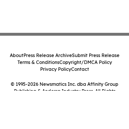
About
Press Release Archive
Submit Press Release
Terms & Conditions
Copyright/DMCA Policy
Privacy Policy
Contact
© 1995-2026 Newsmatics Inc. dba Affinity Group
Publishing & Andorra Industry Press. All Rights
Reserved.
Cookie Settings / Your Privacy Choices